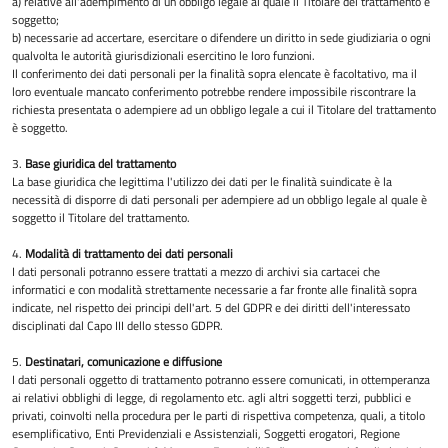
a) relative all'adempimento di un obbligo legale al quale il Titolare del trattamento è
soggetto;
b) necessarie ad accertare, esercitare o difendere un diritto in sede giudiziaria o ogni
qualvolta le autorità giurisdizionali esercitino le loro funzioni.
Il conferimento dei dati personali per la finalità sopra elencate è facoltativo, ma il
loro eventuale mancato conferimento potrebbe rendere impossibile riscontrare la
richiesta presentata o adempiere ad un obbligo legale a cui il Titolare del trattamento
è soggetto.
3.
Base giuridica del trattamento
La base giuridica che legittima l'utilizzo dei dati per le finalità suindicate è la
necessità di disporre di dati personali per adempiere ad un obbligo legale al quale è
soggetto il Titolare del trattamento.
4.
Modalità di trattamento dei dati personali
I dati personali potranno essere trattati a mezzo di archivi sia cartacei che
informatici e con modalità strettamente necessarie a far fronte alle finalità sopra
indicate, nel rispetto dei principi dell'art. 5 del GDPR e dei diritti dell'interessato
disciplinati dal Capo III dello stesso GDPR.
5.
Destinatari, comunicazione e diffusione
I dati personali oggetto di trattamento potranno essere comunicati, in ottemperanza
ai relativi obblighi di legge, di regolamento etc. agli altri soggetti terzi, pubblici e
privati, coinvolti nella procedura per le parti di rispettiva competenza, quali, a titolo
esemplificativo, Enti Previdenziali e Assistenziali, Soggetti erogatori, Regione