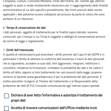
Campania, Comuni, Comunità Montane, Forze dell'Ordine, etc. nonché agli ulteriori
soggetti ai quali si renda strettamente necessario per il raggiungimento delle finalità
amministrative di cui allo specifico procedimento. Nei limiti previsti dalle norme
applicabili i dati potranno essere sottoposti ad accesso da parte di coloro che sono
portatori di un interesse.
6.
Tempo di conservazione dei dati
I dati personali, oggetto di trattamento per le finalità sopra indicate, saranno
conservati, per il tempo in cui l'Ente è soggetto a obblighi di conservazione previsti
da norme di legge o regolamento.
7.
Diritti dell'interessato
In qualità di interessato/a può esercitare i diritti previsti dal Capo III del GDPR e in
particolare il diritto di ottenere la conferma dell'esistenza o meno di dati personali
che la riguardano, accedere ai suoi dati, farli aggiornare, integrare, rettificare o
cancellare, chiederne la limitazione, richiedere la portabilità dei dati e far valere il
diritto all'oblio, opporsi al loro trattamento nei casi previsti dalla legge, proporre
reclamo al Garante www.garanteprivacy.it per la protezione dei dati personali. E'
inoltre possibile rivolgersi al Titolare del trattamento o al Responsabile della
protezione dei dati (D.P.O.) inviando comunicazione agli indirizzi sopra riportati.
Dichiara di aver letto l'informativa e autorizza il trattamento dei
propri dati
Accetta di ricevere comunicazioni dall'Ufficio mediante invio