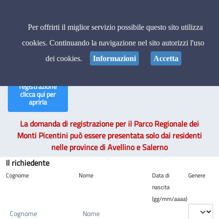
Pagina iniziale
Regione Campania
Per offrirti il miglior servizio possibile questo sito utilizza
Domanda di registrazione al sistema eCaccia
cookies. Continuando la navigazione nel sito autorizzi l'uso
dell'Ente
dei cookies.
Informazioni
Accetta
Se hai già
Esci
compilato la
registrazione
clicca qui per
aprirla
La domanda di registrazione per il Parco Regionale dei
Monti Picentini può essere presentata solo dai residenti
nelle province di Avellino e Salerno
Il richiedente
Cognome
Nome
Data di
Genere
nascita
(gg/mm/aaaa)