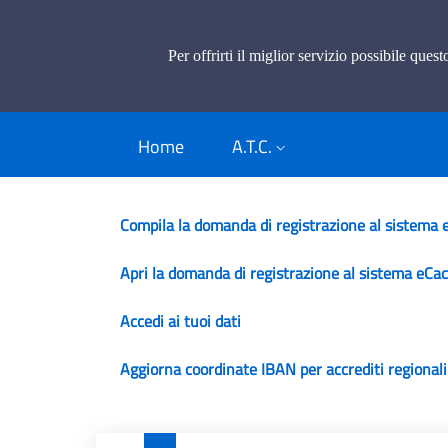
Caccia di selezione e
Per offrirti il miglior servizio possibile ques
Sistema gestionale per Regioni ATC e Par
Home
A.T.C.
Compila la domanda di registrazione al sistema 
Apri la domanda di registrazione al sistema eCac
Accedi ai tuoi dati
Aggiorna coordinate IBAN per accrediti regionali