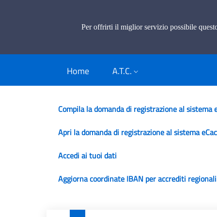
Caccia di selezione e
Per offrirti il miglior servizio possibile ques
Sistema gestionale per Regioni ATC e Par
Home
A.T.C.
Compila la domanda di registrazione al sistema 
Apri la domanda di registrazione al sistema eCac
Accedi ai tuoi dati
Aggiorna coordinate IBAN per accrediti regionali